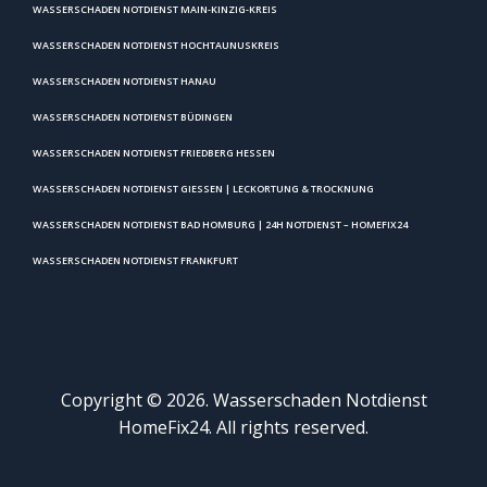
WASSERSCHADEN NOTDIENST MAIN-KINZIG-KREIS
WASSERSCHADEN NOTDIENST HOCHTAUNUSKREIS
WASSERSCHADEN NOTDIENST HANAU
WASSERSCHADEN NOTDIENST BÜDINGEN
WASSERSCHADEN NOTDIENST FRIEDBERG HESSEN
WASSERSCHADEN NOTDIENST GIESSEN | LECKORTUNG & TROCKNUNG
WASSERSCHADEN NOTDIENST BAD HOMBURG | 24H NOTDIENST – HOMEFIX24
WASSERSCHADEN NOTDIENST FRANKFURT
Copyright © 2026. Wasserschaden Notdienst
HomeFix24. All rights reserved.