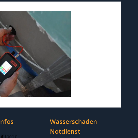
Infos
Wasserschaden
Notdienst
if Iacob