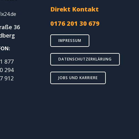
Direkt Kontakt
ix24.de
0176 201 30 679
traße 36
edberg
IMPRESSUM
FON:
DATENSCHUTZERKLÄRUNG
1 877
0 294
7 912
JOBS UND KARRIERE