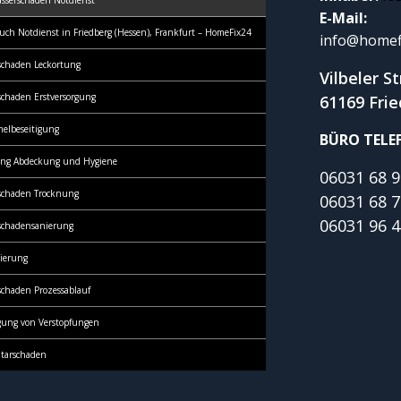
sserschaden Notdienst
E-Mail:
uch Notdienst in Friedberg (Hessen), Frankfurt – HomeFix24
info@homef
schaden Leckortung
Vilbeler S
schaden Erstversorgung
61169 Fri
elbeseitigung
BÜRO TELE
rung Abdeckung und Hygiene
06031 68 9
schaden Trocknung
06031 68 7
06031 96 4
schadensanierung
ierung
schaden Prozessablauf
igung von Verstopfungen
tarschaden